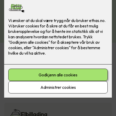
Alarm og sikkerhet
Belysning
Elbillading