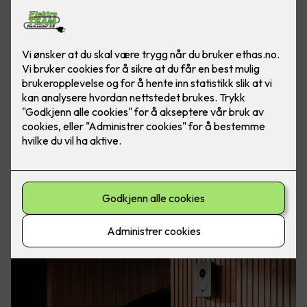
Elbil er kommet for å bli. Med elbillader hjemme har du
alltid fulladet bil, klar for både store og små eventyr. Foto:
Easee