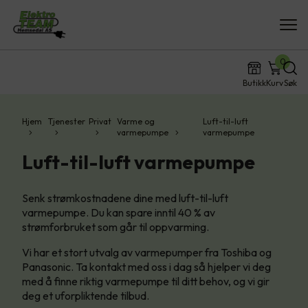
0
Butikk
Kurv
Søk
Hjem
Tjenester
Privat
Varme og
Luft-til-luft
varmepumpe
varmepumpe
Luft-til-luft varmepumpe
Senk strømkostnadene dine med luft-til-luft
varmepumpe. Du kan spare inntil 40 % av
strømforbruket som går til oppvarming.
Vi har et stort utvalg av varmepumper fra Toshiba og
Panasonic. Ta kontakt med oss i dag så hjelper vi deg
med å finne riktig varmepumpe til ditt behov, og vi gir
deg et uforpliktende tilbud.