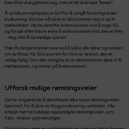
barn ikke skal gjemme seg, men at de skal rope "brann".
Å avtale en møteplass er lurt for å unngå forvirring under
evakuering. Voksne må sikre at alle kommer seg ut og til
møtestedet. Varsle deretter brannvesenet ved å ringe 110,
og forsøk etter beste evne å slokke brannen hvis den er liten
– dog uten å ta unødige sjanser.
Prøv å stenge brannen inne ved å lukke alle dører og vinduer,
om du finner tid. Ikke pust inn for mye av røyken, den er
veldig farlig. Det aller viktigste er at dere kommer dere ut til
møteplassen, og venter på brannvesenet.
Utforsk mulige rømningsveier
Det er avgjørende å identifisere ulike typer rømningsveier i
hjemmet, for å sikre en trygg evakuering ved brann. Alle
etasjer bør ha tydelige og planlagte rømningsveier, som
f.eks. vinduer og brannstiger.
Et vindu kan være en god rømningsvei, men om det er høyere