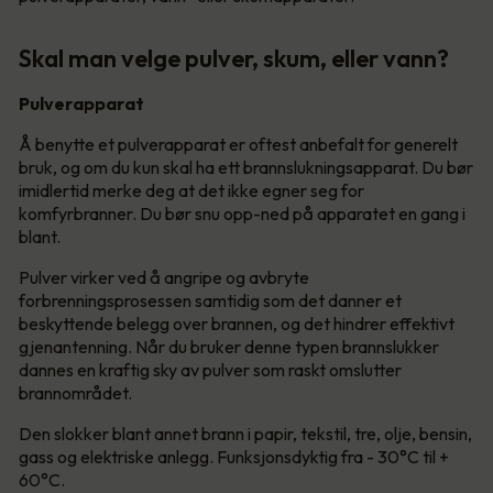
Skal man velge pulver, skum, eller vann?
Pulverapparat
Å benytte et pulverapparat er oftest anbefalt for generelt
bruk, og om du kun skal ha ett brannslukningsapparat. Du bør
imidlertid merke deg at det ikke egner seg for
komfyrbranner. Du bør snu opp-ned på apparatet en gang i
blant.
Pulver virker ved å angripe og avbryte
forbrenningsprosessen samtidig som det danner et
beskyttende belegg over brannen, og det hindrer effektivt
gjenantenning. Når du bruker denne typen brannslukker
dannes en kraftig sky av pulver som raskt omslutter
brannområdet.
Den slokker blant annet brann i papir, tekstil, tre, olje, bensin,
gass og elektriske anlegg. Funksjonsdyktig fra - 30°C til +
60°C.