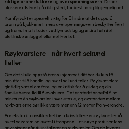
riktige brannslukkere
og
overspenningsvern
. Du bør
plassere utstyret på riktig sted, for best mulig tilgjengelighet.
Komfyrvakt er spesielt viktig for å hindre at det oppstår
brann på kjøkkenet, mens overspenningsvern beskytter først
og fremst mot skader ved lynnedslag og andre feil i det
elektriske anlegget eller nettverket.
Røykvarslere - når hvert sekund
teller
Om det skulle oppstå brann i hjemmet ditt har du kun få
minutter til å handle, og hvert sekund teller. Røykvarselere
gir tidlig varsel om fare, og er kritisk for å gi deg og din
familie bedre tid til å evakuere. Det er sterkt anbefal å ha
minimum én røykvarsler i hver etasje, og avstanden mellom
røykvarslerne bør ikke være mer enn 12 meter fra hverandre.
For ekstra brannsikkerhet bør du installere en røykvarslerpå
hvert soverom og øverst i trappene. Les nøye produsentens
anvisninger når du installerer en røykvarsler. Om de leveres