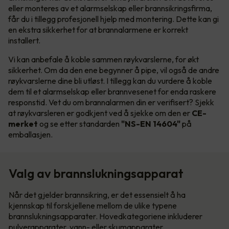
eller monteres av et alarmselskap eller brannsikringsfirma,
får du i tillegg profesjonell hjelp med montering. Dette kan gi
en ekstra sikkerhet for at brannalarmene er korrekt
installert.
Vi kan anbefale å koble sammen røykvarslerne, for økt
sikkerhet. Om da den ene begynner å pipe, vil også de andre
røykvarslerne dine bli utløst. I tillegg kan du vurdere å koble
dem til et alarmselskap eller brannvesenet for enda raskere
responstid. Vet du om brannalarmen din er verifisert? Sjekk
at røykvarsleren er godkjent ved å sjekke om den er
CE-
merket
og se etter standarden
"NS-EN 14604"
på
emballasjen.
Valg av brannslukningsapparat
Når det gjelder brannsikring, er det essensielt å ha
kjennskap til forskjellene mellom de ulike typene
brannslukningsapparater. Hovedkategoriene inkluderer
pulverapparater, vann- eller skumapparater.