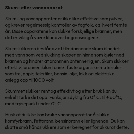
Skum- eller vannapparat
Skum- og vannapparater er ikke like effektive som pulver,
og krever regelmessig kontroller av fagfolk, ca. hvert femte
år. Disse apparatene kan slukke forskjellige branner, men
det er viktig å være klar over begrensningene.
Skumslukkeren består av et filmdannende skum blandet
med vann som ved slukking skaper en hinne som kjøler ned
brannen og hindrer at brannnen antenner igjen. Skum slukker
effektivt branner i blant annet faste organiske materialer
som tre, papir, tekstiler, bensin, olje, lakk og elektriske
anlegg opp til 1000 volt.
Skummet slukker rent og effektivt og etter bruk kan du
enkelt tørke det opp. Funksjonsdyktig fra 0° C. til + 60°C,
med frysepunkt under 0° C.
Husk at du ikke kan bruke vannapparat for å slukke
komfyrbrann, fettbrann, bensinbrann eller lignende. Du kan
skaffe små håndslukkere som er beregnet for akkurat dette.