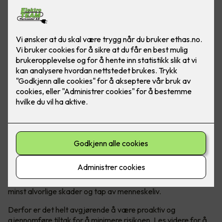
Vet du hva du skal gjøre om en brann oppstår? Les disse
tipsene for å føle deg tryggere om det verste skulle skje.
Brannsikkerhet er en svært viktig del av å opprettholde et
trygt og sikkert hjem. Brann kan oppstå helt uventet og kan
forårsake store ødeleggelser av bolig og eiendeler, men ikke
minst alvorlige skader og tap av menneskeliv.
Derfor er det helt avgjørende å være proaktiv og
gjennomføre tiltak for å minimere risikoen. Les videre for å