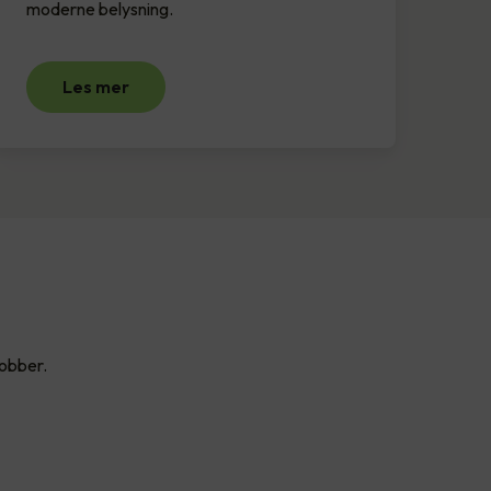
moderne belysning.
Les mer
jobber.