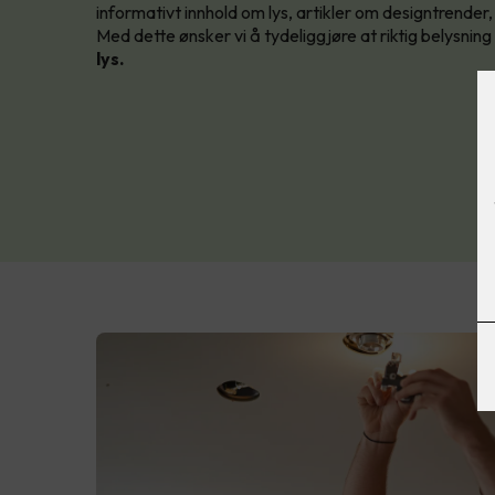
informativt innhold om lys, artikler om designtrender,
Med dette ønsker vi å tydeliggjøre at riktig belysnin
lys.