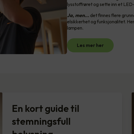
lysstoffrøret og sette inn et LED-r
Ja, men...
det finnes flere grunne
elsikkerhet og funksjonalitet. He
lampen.
Les mer her
En kort guide til
stemningsfull
belysning