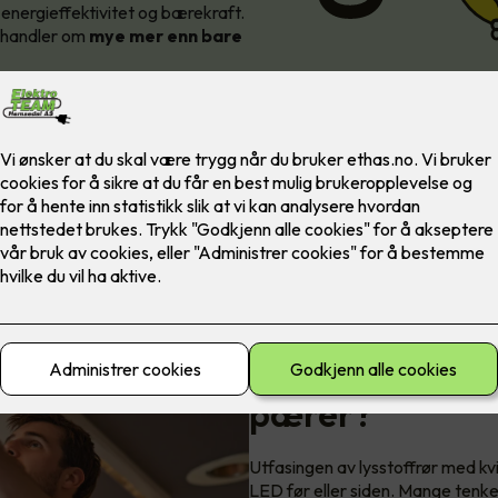
 energieffektivitet og bærekraft.
g handler om
mye
mer enn bare
LED-lys: er det 
pærer?
Utfasingen av lysstoffrør med kvik
LED før eller siden. Mange tenker