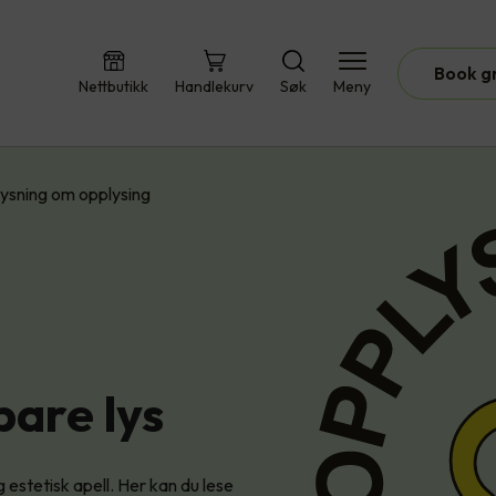
Book g
Nettbutikk
Handlekurv
Søk
Meny
ysning om opplysing
bare lys
 estetisk apell. Her kan du lese