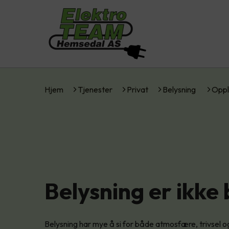
Hjem
Tjenester
Privat
Belysning
Oppl
Belysning er ikke 
Belysning har mye å si for både atmosfære, trivsel og