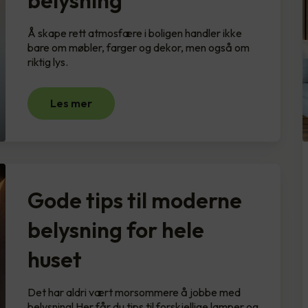
Å skape rett atmosfære i boligen handler ikke
bare om møbler, farger og dekor, men også om
riktig lys.
Les mer
Gode tips til moderne
belysning for hele
huset
Det har aldri vært morsommere å jobbe med
belysning! Her får du tips til forskjellige lamper og