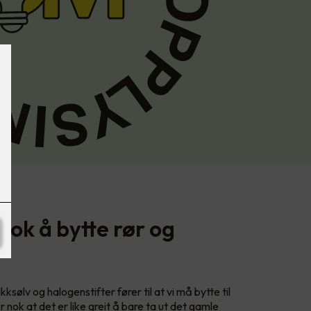
nok å bytte rør og
ksølv og halogenstifter fører til at vi må bytte til
 nok at det er like greit å bare ta ut det gamle