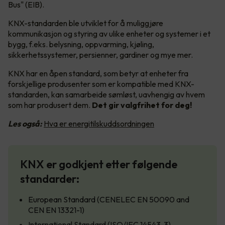
Bus" (EIB).
KNX-standarden ble utviklet for å muliggjøre
kommunikasjon og styring av ulike enheter og systemer i et
bygg, f.eks. belysning, oppvarming, kjøling,
sikkerhetssystemer, persienner, gardiner og mye mer.
KNX har en åpen standard, som betyr at enheter fra
forskjellige produsenter som er kompatible med KNX-
standarden, kan samarbeide sømløst, uavhengig av hvem
som har produsert dem.
Det gir valgfrihet for deg!
Les også:
Hva er energitilskuddsordningen
KNX er godkjent etter følgende
standarder:
European Standard (CENELEC EN 50090 and
CEN EN 13321-1)
International Standard (ISO/IEC 14543-3)