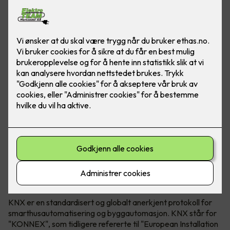
KNX Association både utvikler og eier teknologien. KNX
kan brukes i både næringsbygg, borettslag og bolig.
Hva er egentlig KNX?
KNX er en standardisert og globalt anerkjent protokoll for
smarthusautomatisering og byggautomasjon. KNX står for
"KONNEX", som tidligere refererte til "European Installation