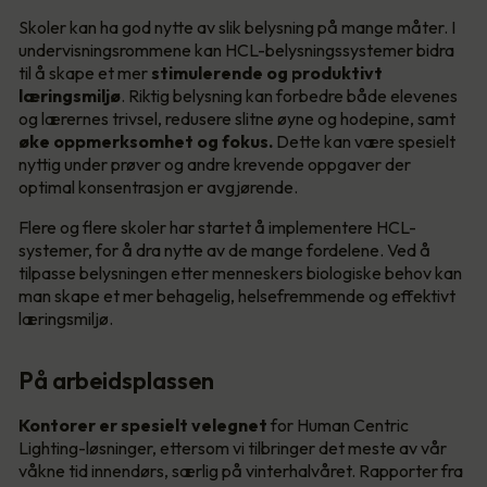
Skoler kan ha god nytte av slik belysning på mange måter. I
undervisningsrommene kan HCL-belysningssystemer bidra
til å skape et mer
stimulerende og produktivt
læringsmiljø
. Riktig belysning kan forbedre både elevenes
og lærernes trivsel, redusere slitne øyne og hodepine, samt
øke oppmerksomhet og fokus.
Dette kan være spesielt
nyttig under prøver og andre krevende oppgaver der
optimal konsentrasjon er avgjørende.
Flere og flere skoler har startet å implementere HCL-
systemer, for å dra nytte av de mange fordelene. Ved å
tilpasse belysningen etter menneskers biologiske behov kan
man skape et mer behagelig, helsefremmende og effektivt
læringsmiljø.
På arbeidsplassen
Kontorer er spesielt velegnet
for Human Centric
Lighting-løsninger, ettersom vi tilbringer det meste av vår
våkne tid innendørs, særlig på vinterhalvåret. Rapporter fra