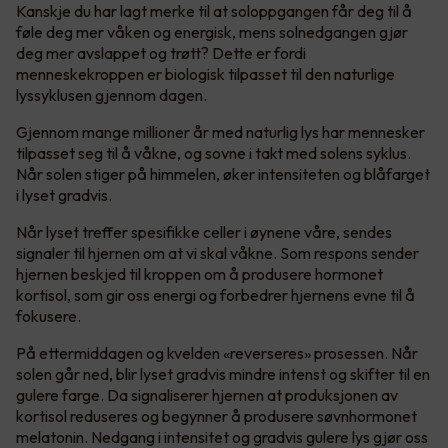
Kanskje du har lagt merke til at soloppgangen får deg til å
føle deg mer våken og energisk, mens solnedgangen gjør
deg mer avslappet og trøtt? Dette er fordi
menneskekroppen er biologisk tilpasset til den naturlige
lyssyklusen gjennom dagen.
Gjennom mange millioner år med naturlig lys har mennesker
tilpasset seg til å våkne, og sovne i takt med solens syklus.
Når solen stiger på himmelen, øker intensiteten og blåfarget
i lyset gradvis.
Når lyset treffer spesifikke celler i øynene våre, sendes
signaler til hjernen om at vi skal våkne. Som respons sender
hjernen beskjed til kroppen om å produsere hormonet
kortisol, som gir oss energi og forbedrer hjernens evne til å
fokusere.
På ettermiddagen og kvelden «reverseres» prosessen. Når
solen går ned, blir lyset gradvis mindre intenst og skifter til en
gulere farge. Da signaliserer hjernen at produksjonen av
kortisol reduseres og begynner å produsere søvnhormonet
melatonin. Nedgang i intensitet og gradvis gulere lys gjør oss