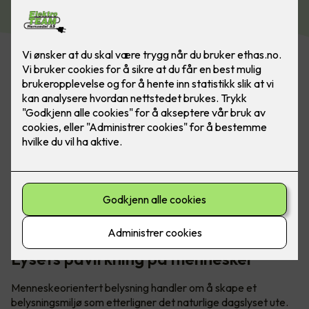
Menneskeorientert belysning (HCL) tar en helhetlig
tilnærming til å forstå hvordan lys påvirker mennesker.
Lysets påvirkning på mennesker
Menneskeorientert belysning handler om å skape et
belysningsmiljø som etterligner det naturlige dagslyset ute.