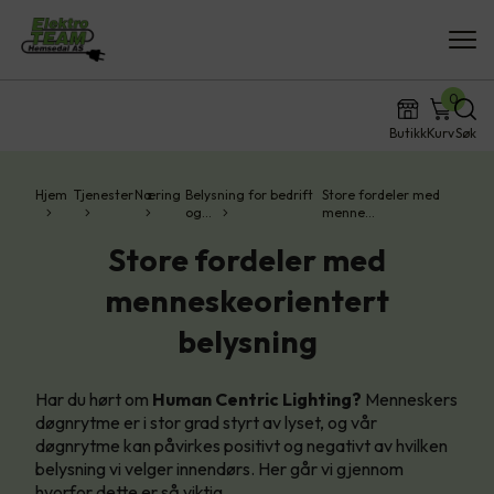
0
Butikk
Kurv
Søk
Hjem
Tjenester
Næring
Belysning for bedrift
Store fordeler med
og…
menne…
Store fordeler med
menneskeorientert
belysning
Har du hørt om
Human Centric Lighting?
Menneskers
døgnrytme er i stor grad styrt av lyset, og vår
døgnrytme kan påvirkes positivt og negativt av hvilken
belysning vi velger innendørs. Her går vi gjennom
hvorfor dette er så viktig.