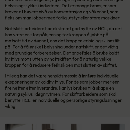
belysningssyklus i industrien. Det er mange bransjer som
krever et høyere nivå av konsentrasjon og våkenhet, som
f.eks om man jobber med farlig utstyr eller store maskiner.
Nattskift-arbeidere har ekstremt god nytte av HCL, da det
kan være en stor påkjenning for kroppen å jobbe på
motsatt tid av døgnet, enn det kroppen er biologisk innstilt
på. For å få ønsket belysning under nattskift, er det viktig
med grundige forberedelser. Det anbefales å bruke kaldt
hvitt lys mot slutten av nattskiftet, for å naturlig vekke
kroppen for å redusere feilrisikoen mot slutten av skiftet.
I tillegg kan det være hensiktsmessig å innføre individuelle
eksponeringer av kaldhvitt lys. For de som jobber mer enn
fire netter etter hverandre, kan lys brukes til å skape en
naturlig syklus i døgnrytmen. For skiftarbeidere som skal
benytte HCL, er individuelle og personlige styringsløsninger
viktig.