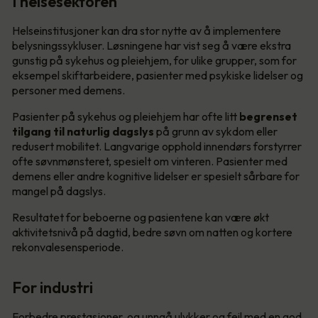
I helsesektoren
Helseinstitusjoner kan dra stor nytte av å implementere
belysningssykluser. Løsningene har vist seg å være ekstra
gunstig på sykehus og pleiehjem, for ulike grupper, som for
eksempel skiftarbeidere, pasienter med psykiske lidelser og
personer med demens.
Pasienter på sykehus og pleiehjem har ofte litt
begrenset
tilgang til naturlig dagslys
på grunn av sykdom eller
redusert mobilitet. Langvarige opphold innendørs forstyrrer
ofte søvnmønsteret, spesielt om vinteren. Pasienter med
demens eller andre kognitive lidelser er spesielt sårbare for
mangel på dagslys.
Resultatet for beboerne og pasientene kan være økt
aktivitetsnivå på dagtid, bedre søvn om natten og kortere
rekonvalesensperiode.
For industri
Forbedre prestasjoner, og unngå ulykker og feil med en god