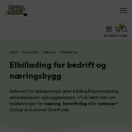
0
Butikk
Kurv
Søk
Hjem
Tjenester
Næring
Elbillading
Elbillading for bedrift og
næringsbygg
Behovet for ladeløsninger øker både på hjemmebane,
arbeidsplassen og byggeplassen. Vil du lære mer om
ladeløsninger for
næring
,
borettslag
eller
sameier
?
Da har du kommet til rett side.