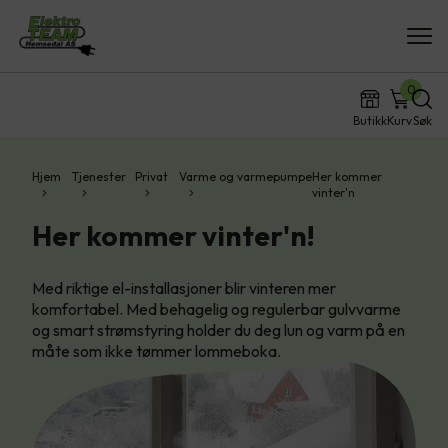
0
Butikk
Kurv
Søk
Hjem
Tjenester
Privat
Varme og varmepumpe
Her kommer
vinter'n
Her kommer vinter'n!
Med riktige el-installasjoner blir vinteren mer
komfortabel. Med behagelig og regulerbar gulvvarme
og smart strømstyring holder du deg lun og varm på en
måte som ikke tømmer lommeboka.