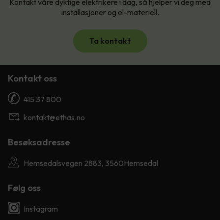
Kontakt våre dyktige elektrikere i dag, så hjelper vi deg med
installasjoner og el-materiell.
Ta kontakt
Kontakt oss
415 37 800
kontakt@ethas.no
Besøksadresse
Hemsedalsvegen 2883, 3560Hemsedal
Følg oss
Instagram